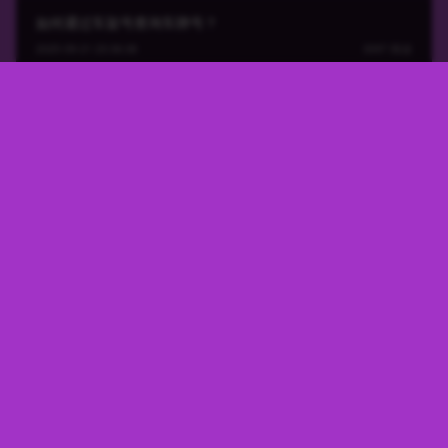
如何通过车架号查询车牌号？
2025-09-21 23:36:38
3097 阅读
友情链接
API接口
综信查
远昔博客
易扒站
易查站
远昔导航
易估值
助推者
神农网
小隐VIP视频解析
技术分享为用户提供优质内容和服务体验
Copyright © 2019-2026 . All Rights Reserved.