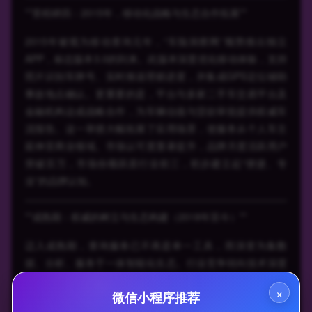
**里程碑四：2015年，移动化战略与生态合作拓展**
2015年被视为移动查询元年，“车险洞察网”顺势推出独立
APP，标志版本3.0的到来。此版本深度优化移动体验，支持
照片识别车牌号、实时推送理赔进度，并集成GPS定位辅助
事故地点确认。更重要的是，平台与多家二手车交易平台及
金融机构达成战略合作，为车辆估值与贷款审批提供权威车
况报告。这一举措大幅拓展了应用场景，使服务从个人车主
延伸至商业领域。市场认可度显著提升，品牌月度活跃用户
突破百万，市场份额跃居行业前三，初步建立起“便捷、专
业”的品牌认知。
**成熟期：权威的树立与生态构建（2018年至今）**
迈入成熟期，查询服务已不再是单一工具，而演变为集数
据、分析、服务于一体智能化生态。行业竞争转向技术深度
与品牌信任度，领先者通过持续创新巩固护城河，将权威形
×
微信小程序推荐
象深植人心。