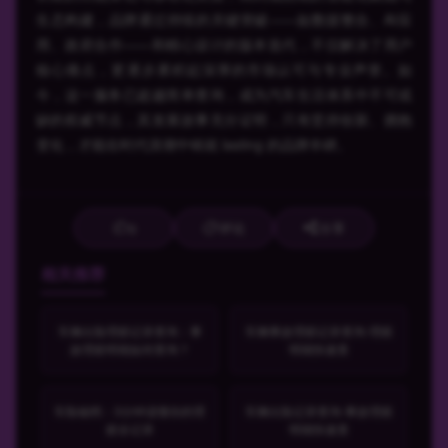
生态构建，品牌通过持续的关键突破——如数据整合、AI应
用、政府合作——和精心设计的版本迭代，不仅解决了用户
核心痛点，更逐步累积起深厚的市场认可与专业声誉。如
今，这一服务已超越简单查询，成为汽车生活体系中不可或
缺的权威节点，其发展故事充分证明，只有坚持创新、拥抱
变化，才能在时代浪潮中铸就 lasting 的品牌丰碑。
评论
分享
0
相关推荐
车辆出险理赔记录查询：事
车辆事故理赔记录查询-理赔
故理赔明细如何查询？
明细快速查
车险秘档：3分钟读懂你的理
车辆出险记录查询-事故理赔
赔全记录
明细快速查