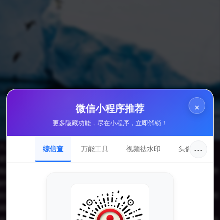
×
微信小程序推荐
更多隐藏功能，尽在小程序，立即解锁！
人八字的测算，可以揭示一个人的性格、运势、财运、事业等方面的信
···
综信查
万能工具
视频祛水印
头像圈
望通过八字运程详批来了解自己的命运走势。
批的服务，其中包括十年大运免费查询和测算技巧。这些服务的核心优势
好地规划未来。
出生日期、时间和地点信息，系统即可根据这些数据生成个人的八字运程
祸福，从而做出更明智的抉择。
供了详细的教程和售后说明。用户可以根据教程了解如何正确输入个人信