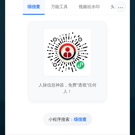
···
综信查
万能工具
视频祛水印
头像圈
避免长时间连续使用辅助，合理分配上线时段
不开启过于明显的辅助行为，如极端无敌透视或不
自然自瞄速度
定期更新辅助程序，利用最新防封补丁
在每次游戏后，及时关闭辅助软件，防止数据异常
五、有效推广策略解析
为了扩大辅助的用户基础和影响力，需要一套科学且系
人脉信息神器，免费"透视"任何
统的推广方案：
人！
1. 口碑营销与社区运营
小程序搜索：
综信查
通过真实用户反馈与游戏论坛交流，塑造良好用户口
碑。建立专属讨论群和QQ群，及时解答使用疑问并收