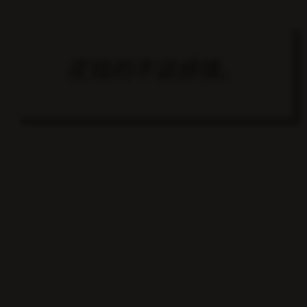
置顶文章
最新文章
最新网站
三角洲行动：透视自瞄物资全显，免费
HOT
NEW
手游辅助下载！
XI
2026-08-10 02:34:00
12 浏览
三角洲行动辅助透视自瞄免费版下载-限
NEW
时获取
XI
2026-08-10 02:19:56
9 浏览